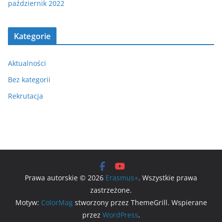
październik 2022
Kategorie
Aktualności
Bez kategorii
Rekrutacja
Prawa autorskie © 2026
Erasmus+
. Wszystkie prawa
zastrzeżone.
Motyw:
ColorMag
stworzony przez ThemeGrill. Wspierane
przez
WordPress
.