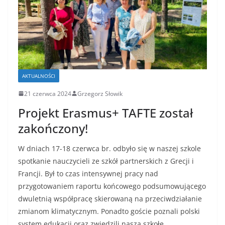
AKTUALNOŚCI
21 czerwca 2024
Grzegorz Słowik
Projekt Erasmus+ TAFTE został
zakończony!
W dniach 17-18 czerwca br. odbyło się w naszej szkole
spotkanie nauczycieli ze szkół partnerskich z Grecji i
Francji. Był to czas intensywnej pracy nad
przygotowaniem raportu końcowego podsumowującego
dwuletnią współpracę skierowaną na przeciwdziałanie
zmianom klimatycznym. Ponadto goście poznali polski
system edukacji oraz zwiedzili naszą szkołę.