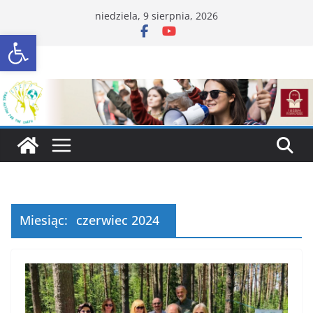
Przejdź
niedziela, 9 sierpnia, 2026
do
Otwórz pasek narzędzi
treści
Miesiąc:
czerwiec 2024